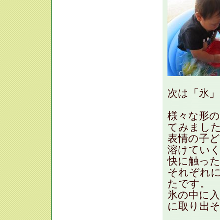
次は「氷」
様々な形
てみまし
表情の子
溶けてい
快に触っ
それぞれ
たです。
氷の中に
に取り出