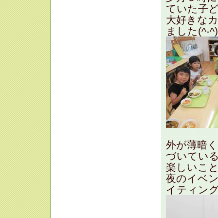
ていた子
大好きな
ました(^-^)
外が薄暗
づいてい
楽しいこ
夜のイベ
イティン