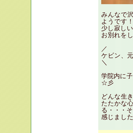
みんなで
ようです
少し寂し
お別れを
／
ケビン、
＼
学院内に
☆彡
どんな生
たたかな
る・・・
感じまし