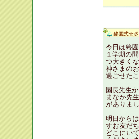
終園式☆彡
今日は終園
１学期の
つ大きく
神さまの
過ごせたこと
園長先生か
まなか先
がありま
明日から
すお友だ
どこにい