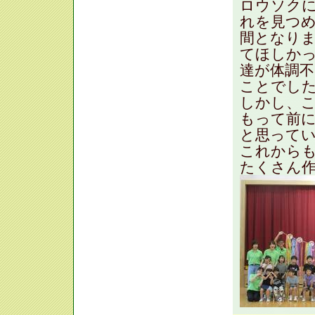
ロウソク
れを見つ
間となり
てほしか
達が体調
ことでし
しかし、
もって前
と思って
これから
たくさん作ろ