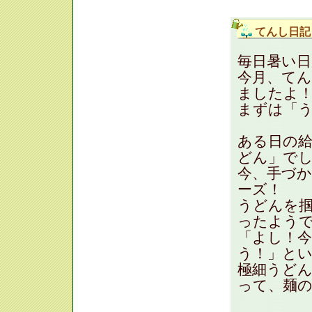
てんし日記
毎日暑い
今月、て
ましたよ
まずは「う
ある日の
どん」で
今、手づ
ーズ！
うどんを
ったよう
「よし！
う！」と
極細うど
って、麺