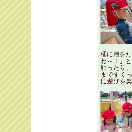
桶に泡を
わ～！」
触ったり
まですく
に遊びを