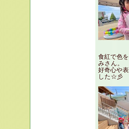
食紅で色
みさん。
好奇心や
した☆彡