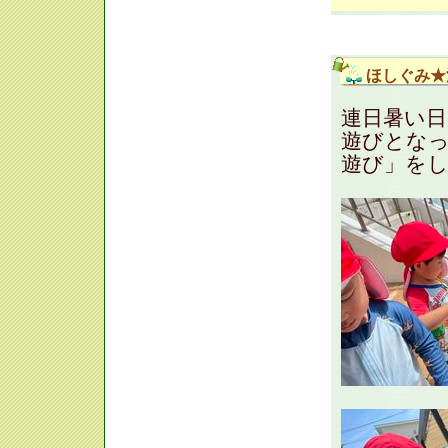
ほしぐみ★
連日暑い
遊びとな
遊び」を