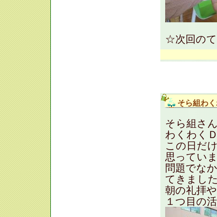
☆次回の
そら組わく
そら組さ
わくわく
この日だけ
思ってい
問題でな
てきまし
朝の礼拝
１つ目の