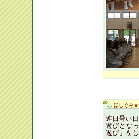
ほしぐみ★
連日暑い
遊びとな
遊び」を