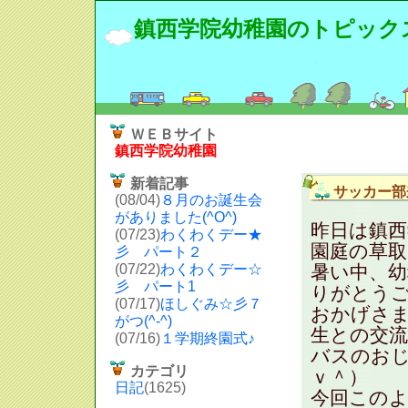
鎮西学院幼稚園のトピック
ＷＥＢサイト
鎮西学院幼稚園
新着記事
サッカー部
(08/04)
８月のお誕生会
がありました(^O^)
昨日は鎮
(07/23)
わくわくデー★
園庭の草取
彡 パート２
(07/22)
わくわくデー☆
暑い中、
彡 パート1
りがとう
(07/17)
ほしぐみ☆彡７
おかげさ
がつ(^-^)
生との交
(07/16)
１学期終園式♪
バスのお
カテゴリ
ｖ＾）
日記
(1625)
今回この