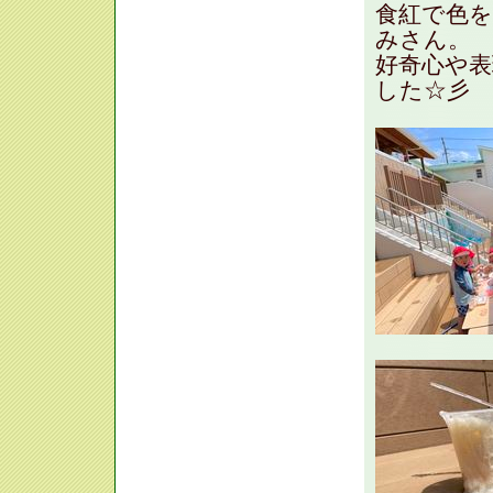
食紅で色
みさん。
好奇心や
した☆彡