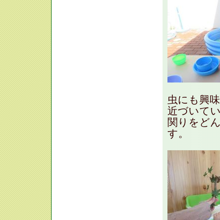
虫にも興
近づいて
関りをど
す。