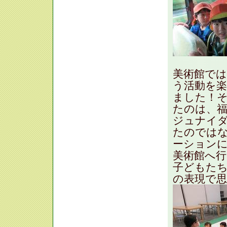
美術館で
う活動を
ました！
たのは、
ジュナイ
たのでは
ーション
美術館へ
子どもた
の表現で