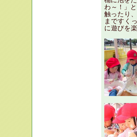
わ～！」
触ったり
まですく
に遊びを