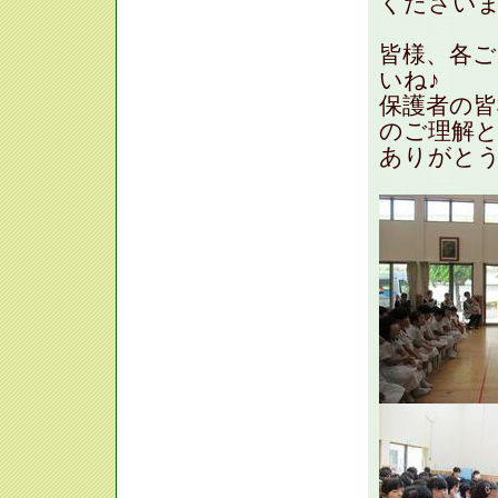
ください
皆様、各
いね♪
保護者の
のご理解
ありがとう