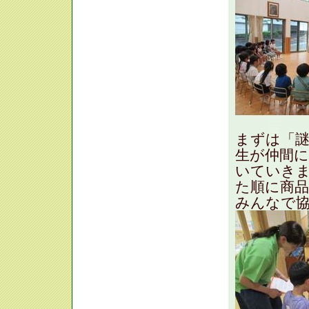
まずは「謎
生が仲間
いていき
た順に商
みんなで協