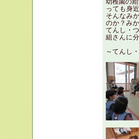
幼稚園の給
っても身
そんなみ
のか？み
てんし・
組さんに分
～てんし