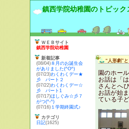
鎮西学院幼稚園のトピック
ＷＥＢサイト
鎮西学院幼稚園
新着記事
“人形劇”
(08/04)
８月のお誕生会
がありました(^O^)
園のホール
(07/23)
わくわくデー★
お話は「
彡 パート２
(07/22)
わくわくデー☆
さんとへ
彡 パート1
お話が始
(07/17)
ほしぐみ☆彡７
ている子ど
がつ(^-^)
(07/16)
１学期終園式♪
カテゴリ
日記
(1625)