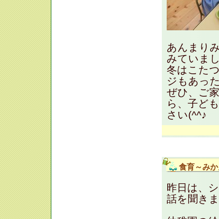
あんまり
みていま
冬はこた
ジもあった
ぜひ、ご
ら、子ど
さい(^^♪
食育～みか
昨日は、
話を聞きまし