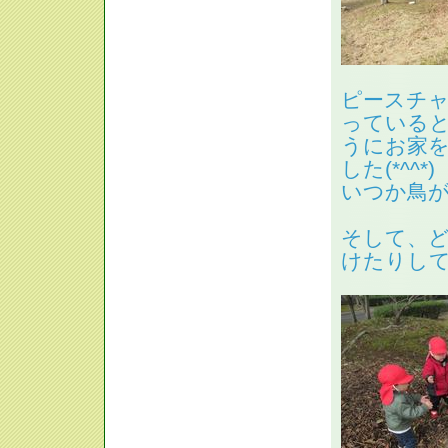
ピースチ
っている
うにお家
した(*^^*)
いつか鳥
そして、
けたりして