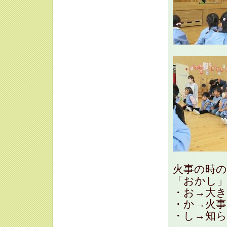
火事の時
「おかし
・お→大
・か→火
・し→知