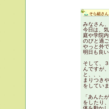
そら組さん
みなさん
今日は、気
庭や学院
のびと過ごし
やっと外
明日も良
そして、
んですが
と、、、
まりつき
をしてい
「あんたが
をしたり
体を動か