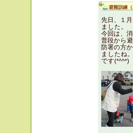
避難訓練（
先日、１月
ました。
今回は、
普段から
防署の方
ましたね
です(*^^*)