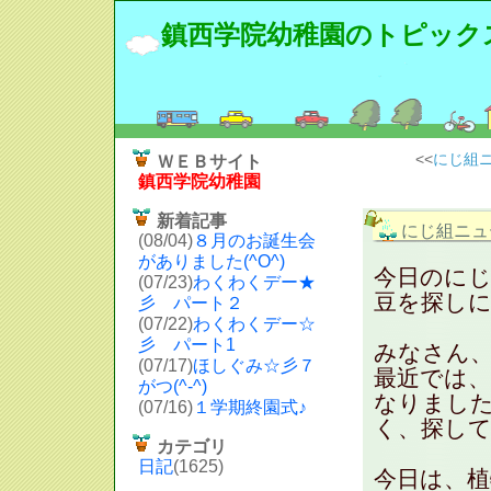
鎮西学院幼稚園のトピック
<<
にじ組ニ
ＷＥＢサイト
鎮西学院幼稚園
新着記事
にじ組ニュー
(08/04)
８月のお誕生会
がありました(^O^)
今日のに
(07/23)
わくわくデー★
豆を探し
彡 パート２
(07/22)
わくわくデー☆
彡 パート1
みなさん、
(07/17)
ほしぐみ☆彡７
最近では
がつ(^-^)
なりまし
(07/16)
１学期終園式♪
く、探してい
カテゴリ
日記
(1625)
今日は、